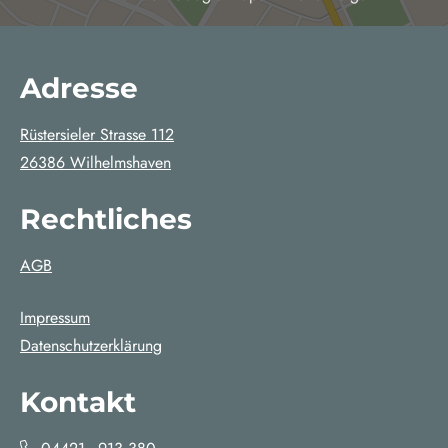
n
G
o
Adresse
o
Rüstersieler Strasse 112
g
26386 Wilhelmshaven
l
e
Rechtliches
M
a
AGB
p
s
Impressum
a
Datenschutzerklärung
n
z
Kontakt
e
i