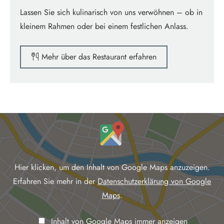
Lassen Sie sich kulinarisch von uns verwöhnen – ob in
kleinem Rahmen oder bei einem festlichen Anlass.
Mehr über das Restaurant erfahren
I
n
h
a
Hier klicken, um den Inhalt von Google Maps anzuzeigen.
l
Erfahren Sie mehr in der
Datenschutzerklärung von Google
t
Maps
.
v
Inhalt von Google Maps immer anzeigen
o